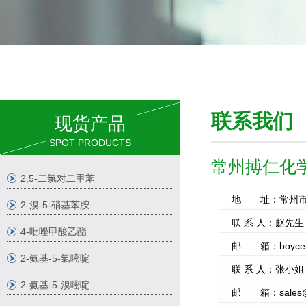
联系我
现货产品
SPOT PRODUCTS
常州搏仁化
2,5-二氯对二甲苯
地 址：常州市钟楼
2-溴-5-硝基苯胺
联 系 人：赵先生 0
4-吡唑甲酸乙酯
邮 箱：
boyc
2-氨基-5-氯嘧啶
联 系 人：张小姐 0
2-氨基-5-溴嘧啶
邮 箱：
sales