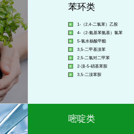
苯环类
1-（2,4-二氯苯）乙胺
4-（2-氨基苯氨基）氯苯
5-氯水杨酸甲酯
3,5-二甲基溴苯
2,5-二氯对二甲苯
2-溴-5-硝基苯胺
3,5-二溴苯胺
嘧啶类