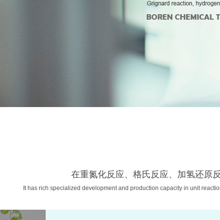
在重氮化反应、格氏反应、加氢还原
It has rich specialized development and production capacity in unit reactio