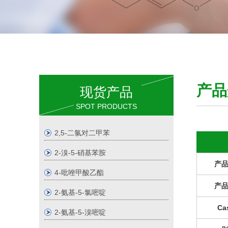
产
现货产品
SPOT PRODUCTS
2,5-二氯对二甲苯
2-溴-5-硝基苯胺
产
4-吡唑甲酸乙酯
产
2-氨基-5-氯嘧啶
Ca
2-氨基-5-溴嘧啶