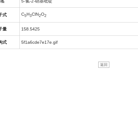
别名
5-氯-2-硝基吡啶
C
H
ClN
O
子式
5
3
2
2
子量
158.5425
构式
5f1a6cde7e17e.gif
返回