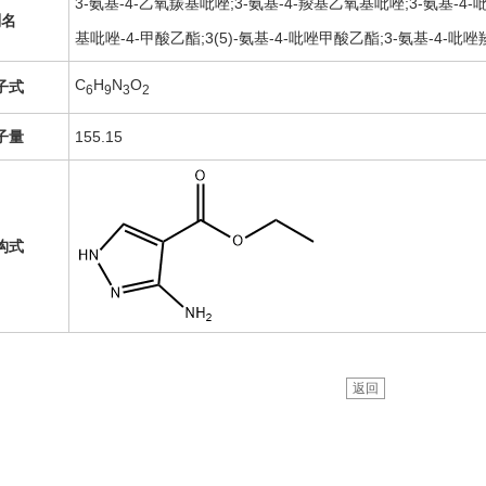
3-氨基-4-乙氧羰基吡唑;3-氨基-4-羧基乙氧基吡唑;3-氨基-4-
别名
基吡唑-4-甲酸乙酯;3(5)-氨基-4-吡唑甲酸乙酯;3-氨基-4-吡
C
H
N
O
子式
6
9
3
2
子量
155.15
构式
返回