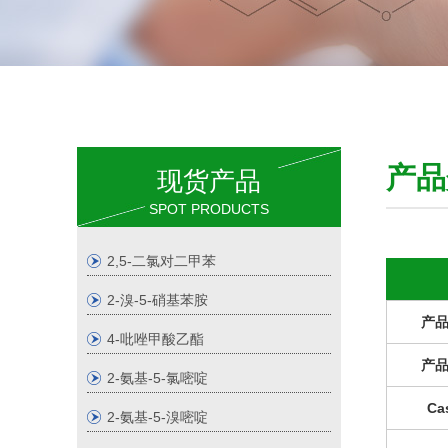
产
现货产品
SPOT PRODUCTS
2,5-二氯对二甲苯
2-溴-5-硝基苯胺
产
4-吡唑甲酸乙酯
产
2-氨基-5-氯嘧啶
Ca
2-氨基-5-溴嘧啶