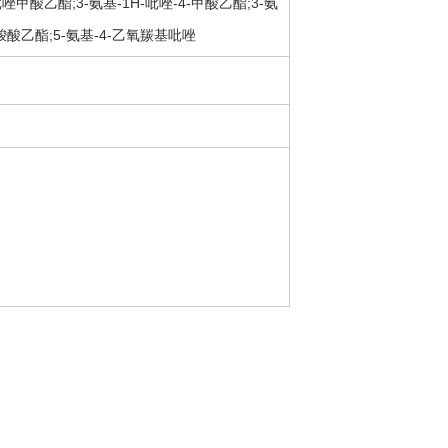
吡唑甲酸乙酯;3-氨基-1H-吡唑-4-甲酸乙酯;3-氨
唑羧酸乙酯;5-氨基-4-乙氧羰基吡唑